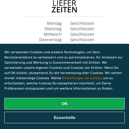
LIEFER
ZEITEN
Montag
Geschlossen
Dienstag
Geschlossen
Mittwoch
Geschlossen
Donnerstag
Geschlossen
Freitag
Geschlossen
Samstag
Geschlossen
Wir verwenden Cookies und andere Technologien, um Dein
Sonntag
Geschlossen
Benutzererlebnis zu verbessern und zu personalisieren, für Analysen zur
Optimierung und Werbung in Zusammenarbeit mit Dritten. Wir
verwenden unsere eigenen Cookies und Cookies von Dritten. Wenn Du
auf OK klickst, akzeptierst Du die Verwendung aller Cookies. Wir setzen
immer notwendige Cookies. Wähle
Einstellungen verwalten
, um zu
entscheiden, welche Cookies Du akzeptieren möchtest, um Deine
Präferenzen anzupassen und um weitere Informationen zu finden.
OK
Essentielle